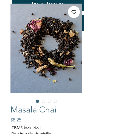
Tés y Tisanes
Consultorías
Masala Chai
Precio
$8.25
ITBMS incluido
|
Pide info de domicilio