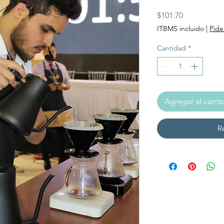
Precio
$101.70
ITBMS incluido
|
Pide
Cantidad
*
Agregar al carrit
R