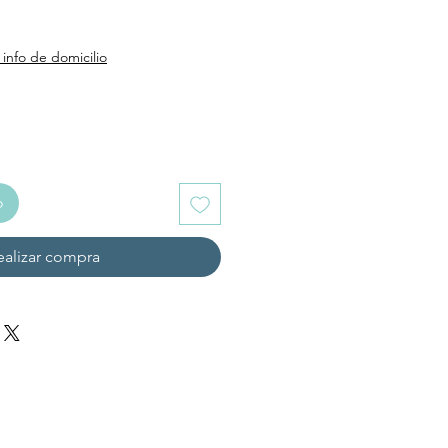
 info de domicilio
o
ealizar compra