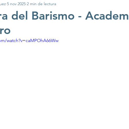
uez
5 nov 2025
2 min de lectura
lidad de S
Academia Barista Pro
Cafés Espe
ra del Barismo - Academ
Pro
sanes y Otras Bebidas
Competencias de Café
.com/watch?v=caMPOhA66Ww