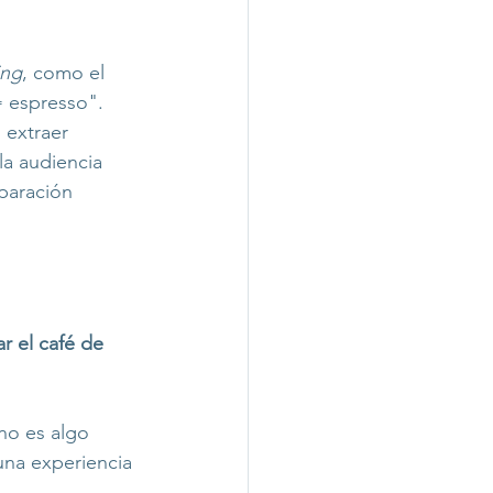
ing
, como el 
= espresso".
 extraer 
a audiencia 
eparación 
ar el café de 
no es algo 
una experiencia 