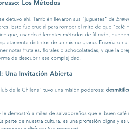
presso: Los Métodos
e detuvo ahí. También llevaron sus "juguetes" de 
brew
res. Esto fue crucial para romper el mito de que "café 
ico que, usando diferentes métodos de filtrado, pueden
mpletamente distintos de un mismo grano. Enseñaron a l
er notas frutales, florales o achocolatadas, y que la pr
orma de descubrir esa complejidad.
l: Una Invitación Abierta
Club de la Chilena" tuvo una misión poderosa: 
desmitific
 le demostró a miles de salvadoreños que el buen café 
Es parte de nuestra cultura, es una profesión digna y es 
render a disfrutar (y a preparar).