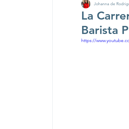
Johanna de Rodrig
Certificaciones Sostenibi
La Carre
Barista 
Tés en Hoja Suelta
Ti
https://www.youtube