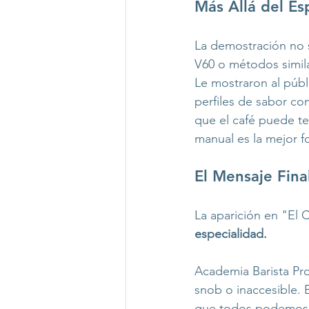
Más Allá del Es
La demostración no s
V60 o métodos simila
Le mostraron al públ
perfiles de sabor co
que el café puede ten
manual es la mejor f
El Mensaje Fina
La aparición en "El 
especialidad.
Academia Barista Pro
snob o inaccesible. 
que todos podemos ap