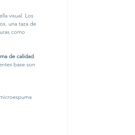
ella visual. Los 
s, una taza de 
guras como 
irma de calidad
.
nentes base son 
a microespuma 