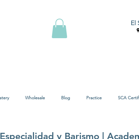
El 
stery
Wholesale
Blog
Practice
SCA Certif
Especialidad y Barismo | Academ