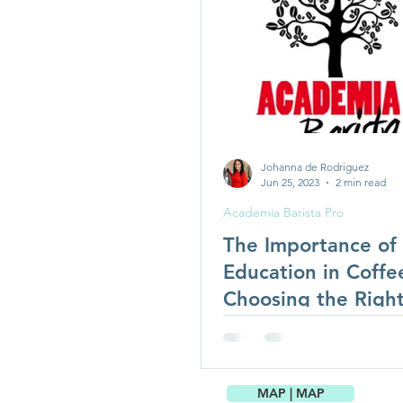
Academia Barista Pro
Tisanes and other drinks
Johanna de Rodriguez
Jun 25, 2023
2 min read
Academia Barista Pro
The Importance of 
Education in Coffe
Choosing the Righ
for Success
MAP | MAP