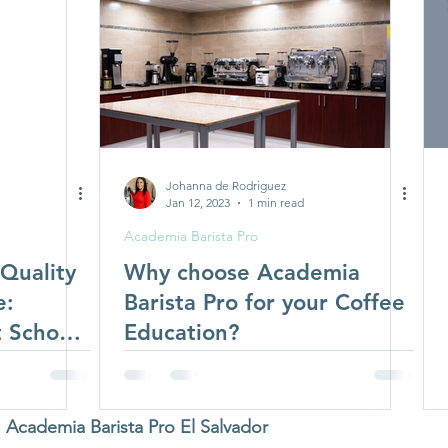
Specialty Coffee
Whole Leaf Teas and Tisanes
Coffee Competitions
Johanna de Rodriguez
Jan 12, 2023
1 min read
Academia Barista Pro
Quality
Why choose Academia
e:
Barista Pro for your Coffee
t School
Education?
Academia Barista Pro El Salvador