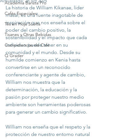
Actualizado:
26 oct 2025
Academia Barista Pro
La historia de William Kikanae, líder 
Cafés Especiales
masái, es una fuente inagotable de 
inspiración que nos enseña sobre el 
Tés en Hoja Suelta
poder del cambio positivo, la 
Tisanes y Otras Bebidas
sostenibilidad y el impacto que cada 
individuo puede tener en su 
Competencias de Café
comunidad y el mundo. Desde su 
Q Grader
humilde comienzo en Kenia hasta 
convertirse en un reconocido 
conferenciante y agente de cambio, 
William nos muestra que la 
determinación, la educación y la 
pasión por proteger nuestro medio 
ambiente son herramientas poderosas 
para generar un cambio significativo.
William nos enseña que el respeto y la 
protección de nuestro entorno natural 