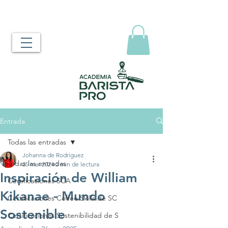
Entrada
Todas las entradas
Johanna de Rodriguez
Todas las entradas
25 mar 2024
2 min de lectura
Inspiración de William
Certificaciones SCA
Kikanae - Mundo
Certificaciones Coffee Skills de SC
Sostenible
Certificaciones Sostenibilidad de S